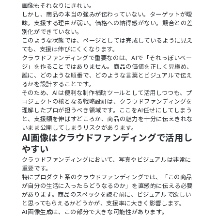
画像もそれなりにきれい。
しかし、商品の本当の強みが伝わっていない。ターゲットが曖
昧。支援する理由が弱い。価格への納得感がない。競合との差
別化ができていない。
このような状態では、ページとしては完成しているように見え
ても、支援は伸びにくくなります。
クラウドファンディングで重要なのは、AIで「それっぽいペー
ジ」を作ることではありません。商品の価値を正しく見極め、
誰に、どのような順番で、どのような言葉とビジュアルで伝え
るかを設計することです。
そのため、AIは便利な制作補助ツールとして活用しつつも、プ
ロジェクトの核となる戦略設計は、クラウドファンディングを
理解したプロが担うべき領域です。ここをAI任せにしてしまう
と、支援額を伸ばすどころか、商品の魅力を十分に伝えきれな
いまま公開してしまうリスクがあります。
AI画像はクラウドファンディングで活用し
やすい
クラウドファンディングにおいて、写真やビジュアルは非常に
重要です。
特にプロダクト系のクラウドファンディングでは、「この商品
が自分の生活に入ったらどうなるのか」を直感的に伝える必要
があります。商品のスペックを読む前に、ビジュアルで欲しい
と思ってもらえるかどうかが、支援率に大きく影響します。
AI画像生成は、この部分で大きな可能性があります。