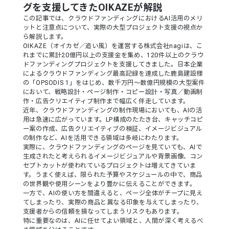
グを支援してきたOIKAZEが解説
この記事では、クラウドファンディングにおけるAI活用のメリ
ットと注意点について、実際の大型プロジェクト支援の視点か
ら解説します。
OIKAZE（オイカゼ／追い風）を運営する株式会社nagiは、こ
れまでに累計20億円以上の支援金を集め、120件以上のクラウ
ドファンディングプロジェクトを支援してきました。日本企業
によるクラウドファンディング最高記録を達成した鹿島建設様
の「OPSODIS 1」をはじめ、数千万円〜数億円規模の大型案件
において、戦略設計・ページ制作・コピー設計・写真／動画制
作・広告クリエイティブ制作まで幅広く伴走しています。
近年、クラウドファンディングの制作現場においても、AIの活
用は急速に広がっています。LP構成のたたき台、キャッチコピ
ー案の作成、広告クリエイティブの検証、イメージビジュアル
の制作など、AIを活用できる領域は多岐にわたります。
実際に、クラウドファンディングのページを見ていても、AIで
生成されたと考えられるイメージビジュアルや背景画像、コン
セプトカットが使われているプロジェクトは増えてきていま
す。うまく使えば、限られた予算やスケジュールの中で、商品
の世界観や使用シーンをより豊かに伝えることができます。
一方で、AIの使い方を間違えると、ページ全体がチープに見え
てしまったり、実際の商品と異なる印象を与えてしまったり、
支援者からの信頼を損なってしまうリスクもあります。
特に重要なのは、AIに任せてよい領域と、人間が深く考えるべ