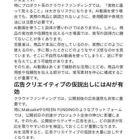
が安全です。
特にプロダクト系のクラウドファンディングでは、「実物と違
って見えること」は大きなリスクになります。AI動画を使う場
合でも、実際の商品と誤認されないように、使用範囲や表現方
法には注意が必要です。
AI動画を使うこと自体が悪いわけではありません。しかし、商
品の実在感や信頼性を伝えるべき場面では、実写の説得力に勝
てないことが多くあります。
支援者は、商品が本当に存在しているのか、実際にどのように
使えるのか、手に取ったときにどのようなサイズ感なのかを見
ています。そこに不自然なAI動画を使ってしまうと、逆に不安
を与えてしまう可能性があります。
そのため、AI動画はあくまで補助的な活用にとどめ、商品の使
用感や信頼性を伝える部分では、実写素材を中心に構成するこ
とが重要です。
広告クリエイティブの仮説出しにはAIが有
効
クラウドファンディングでは、公開前後の広告運用も非常に重
要です。
特にMakuakeやGREEN FUNDINGのようなプラットフォーム
では、公開初日の初速がプロジェクト全体の伸びに影響しま
す。そのため、公開前からティザー広告を出し、どの訴求が反
応を取りやすいのかを検証しておくことが重要になります。
AIを活用すると、広告クリエイティブの仮説を大量に出しやす
くなります。