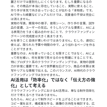
麗さだけでは差別化しにくくなります。むしろ重要になるの
は、その商品が本当に存在していること、実際に使えること、
作り手が本気で向き合っていることが伝わる「本物感」です。
AIで作った綺麗なビジュアルだけでは、支援者の不安は完全に
は消えません。
実物の写真、開発中の様子、使用シーン、作り手の言葉、試作
品の変遷、ユーザーの反応。そうしたリアルな要素と、AIによ
る表現力をうまく組み合わせることで、クラウドファンディン
グページの完成度は大きく高まります。
AIを使うこと自体が悪いわけではありません。むしろ、適切に
使えば、限られた予算や時間の中で、より伝わるページを作る
ことができます。
重要なのは、AIを使っていることを隠すことではなく、AIによ
って何を補い、何を実物で見せるのかを明確にすることです。
特にプロダクト系のクラウドファンディングでは、実物の説得
力が非常に重要です。AIで世界観を広げつつ、商品の本質は実
写やリアルな情報で伝える。このバランスが、AI時代のクラウ
ドファンディングでは欠かせません。
AI活用は「効率化」ではなく「伝え方の強
化」として考える
クラウドファンディングにおけるAI活用は、単なる制作効率化
だけで考えるべきではありません。
もちろん、AIによって制作スピードを上げることはできます。
コピー案を出す、構成案を作る、画像の方向性を検討する、広