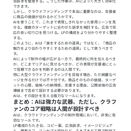
告訴求を整理する。こうした作業は、AIによって大きく効率化
できます。
しかし、クラウドファンディングで本当に重要なのは、支援者
に商品の価値が伝わるかどうかです。
AIを使うことで、これまで表現しきれなかった使用シーンを見
せる。複数のターゲットに合わせた訴求を検討する。広告で反
応の良い切り口を見つける。LPの構成をより分かりやすく整理
する。
このように、AIは「楽をするための道具」ではなく、「商品の
魅力をより伝わりやすくするための道具」として使うべきで
す。
AIによって制作の幅が広がる一方で、最終的に何を伝えるべき
か、どこまでリアルに見せるべきか、どの表現が支援者にとっ
て信頼できるかを判断するのは人間です。
特に大型クラウドファンディングを目指す場合、ただ綺麗なペ
ージを作るだけでは不十分です。商品そのものの価値、ターゲ
ットの心理、価格への納得感、支援する理由、公開前後の広告
導線まで含めて設計する必要があります。
AIは、その設計を支える強力なツールになります。
まとめ：AIは強力な武器。ただし、クラフ
ァンのコア戦略は人間が設計すべき
AIは、クラウドファンディングの制作現場において、非常に有
効なツールです。
LP構成のたたき台、コピー案、広告訴求、イメージビジュア