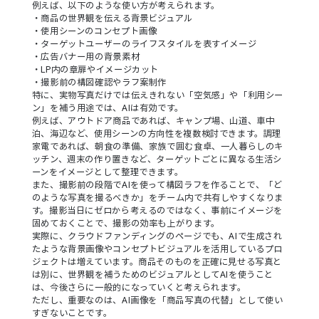
例えば、以下のような使い方が考えられます。
・商品の世界観を伝える背景ビジュアル
・使用シーンのコンセプト画像
・ターゲットユーザーのライフスタイルを表すイメージ
・広告バナー用の背景素材
・LP内の章扉やイメージカット
・撮影前の構図確認やラフ案制作
特に、実物写真だけでは伝えきれない「空気感」や「利用シー
ン」を補う用途では、AIは有効です。
例えば、アウトドア商品であれば、キャンプ場、山道、車中
泊、海辺など、使用シーンの方向性を複数検討できます。調理
家電であれば、朝食の準備、家族で囲む食卓、一人暮らしのキ
ッチン、週末の作り置きなど、ターゲットごとに異なる生活シ
ーンをイメージとして整理できます。
また、撮影前の段階でAIを使って構図ラフを作ることで、「ど
のような写真を撮るべきか」をチーム内で共有しやすくなりま
す。撮影当日にゼロから考えるのではなく、事前にイメージを
固めておくことで、撮影の効率も上がります。
実際に、クラウドファンディングのページでも、AIで生成され
たような背景画像やコンセプトビジュアルを活用しているプロ
ジェクトは増えています。商品そのものを正確に見せる写真と
は別に、世界観を補うためのビジュアルとしてAIを使うこと
は、今後さらに一般的になっていくと考えられます。
ただし、重要なのは、AI画像を「商品写真の代替」として使い
すぎないことです。