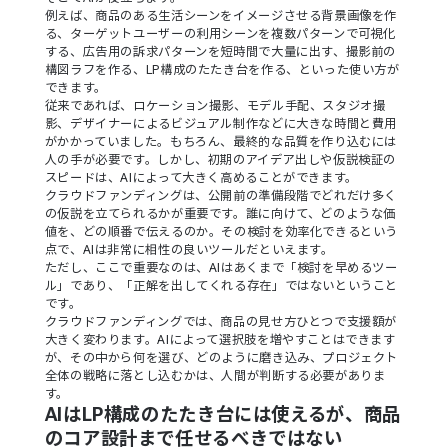
例えば、商品のある生活シーンをイメージさせる背景画像を作
る、ターゲットユーザーの利用シーンを複数パターンで可視化
する、広告用の訴求パターンを短時間で大量に出す、撮影前の
構図ラフを作る、LP構成のたたき台を作る、といった使い方が
できます。
従来であれば、ロケーション撮影、モデル手配、スタジオ撮
影、デザイナーによるビジュアル制作などに大きな時間と費用
がかかっていました。もちろん、最終的な品質を作り込むには
人の手が必要です。しかし、初期のアイデア出しや仮説検証の
スピードは、AIによって大きく高めることができます。
クラウドファンディングは、公開前の準備段階でどれだけ多く
の仮説を立てられるかが重要です。誰に向けて、どのような価
値を、どの順番で伝えるのか。その検討を効率化できるという
点で、AIは非常に相性の良いツールだといえます。
ただし、ここで重要なのは、AIはあくまで「検討を早めるツー
ル」であり、「正解を出してくれる存在」ではないということ
です。
クラウドファンディングでは、商品の見せ方ひとつで支援額が
大きく変わります。AIによって選択肢を増やすことはできます
が、その中から何を選び、どのように磨き込み、プロジェクト
全体の戦略に落とし込むかは、人間が判断する必要がありま
す。
AIはLP構成のたたき台には使えるが、商品
のコア設計まで任せるべきではない