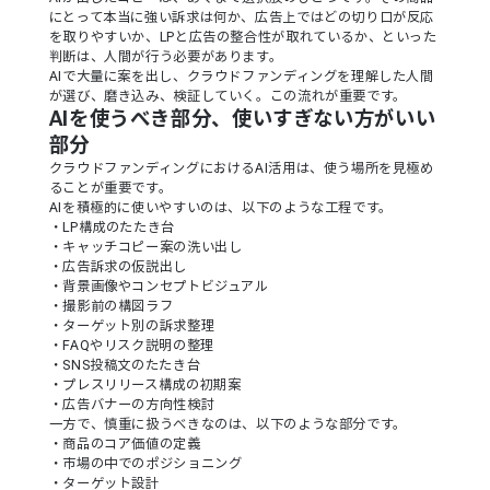
にとって本当に強い訴求は何か、広告上ではどの切り口が反応
を取りやすいか、LPと広告の整合性が取れているか、といった
判断は、人間が行う必要があります。
AIで大量に案を出し、クラウドファンディングを理解した人間
が選び、磨き込み、検証していく。この流れが重要です。
AIを使うべき部分、使いすぎない方がいい
部分
クラウドファンディングにおけるAI活用は、使う場所を見極め
ることが重要です。
AIを積極的に使いやすいのは、以下のような工程です。
・LP構成のたたき台
・キャッチコピー案の洗い出し
・広告訴求の仮説出し
・背景画像やコンセプトビジュアル
・撮影前の構図ラフ
・ターゲット別の訴求整理
・FAQやリスク説明の整理
・SNS投稿文のたたき台
・プレスリリース構成の初期案
・広告バナーの方向性検討
一方で、慎重に扱うべきなのは、以下のような部分です。
・商品のコア価値の定義
・市場の中でのポジショニング
・ターゲット設計