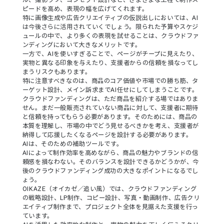
ル、撮影ラフ、コンセプト設計など、さまざまな工程で制作ス
ピードを高め、表現の幅を広げてくれます。
特に画像生成や広告クリエイティブの仮説出しにおいては、AI
は今後さらに活用されていくでしょう。限られた予算やスケジ
ュールの中で、より多くの表現を試せることは、クラウドファ
ンディングにおいて大きなメリットです。
一方で、AIを使いすぎることで、ページがチープに見えたり、
実物と異なる印象を与えたり、支援者からの信頼を損なってし
まうリスクもあります。
特に注意すべきなのは、商品のコア価値や市場での勝ち筋、タ
ーゲット設計、メイン訴求までAI任せにしてしまうことです。
クラウドファンディングは、ただ商品を紹介する場ではありま
せん。まだ一般販売されていない商品に対して、支援者に期待
と信頼を持ってもらう必要があります。そのためには、商品の
本質を理解し、市場の中でどう見せるべきかを考え、支援者が
納得して応援したくなるページを設計する必要があります。
AIは、そのための補助ツールです。
AIによって制作効率を高めながら、商品の魅力やブランドの信
頼感を損なわない。そのバランスを設計できるかどうかが、今
後のクラウドファンディング成功の大きなポイントになるでし
ょう。
OIKAZE（オイカゼ／追い風）では、クラウドファンディング
の戦略設計、LP制作、コピー設計、写真・動画制作、広告クリ
エイティブ制作まで、プロジェクト全体を見据えた支援を行っ
ています。