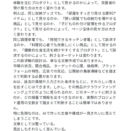
体験を生むプロダクト」として見せるのかによって、支援者の
受け取り方は大きく変わります。
例えば、同じ収納グッズでも、「部屋をすっきり見せる便利ア
イテム」として見せるのか、「狭い部屋でも収納力を増やせる
商品」として見せるのか、「子どもの片付け習慣を作るプロダ
クト」として見せるのかによって、ページ全体の見せ方は大き
く変わります。
同じ調理家電でも、「時短できるキッチン家電」として訴求す
るのか、「料理初心者でも失敗しにくい商品」として見せるの
か、「健康的な食生活を続けやすくするプロダクト」として訴
求するのかによって、刺さるターゲットは変わります。
この訴求軸の設計は、単なる文章作成ではありません。
市場の状況、競合商品、ターゲットの心理、価格帯、プラット
フォームの特性、広告での反応、公開前の集客導線などを踏ま
えて判断する必要があります。
AIは、過去の情報や入力された条件をもとに、それらしい答え
を出すことはできます。しかし、その商品がクラウドファンデ
ィング上でどのように見られるのか、どのターゲットに刺さる
のか、どの順番で情報を出すべきなのかを、実際のプロジェク
ト運用の文脈まで踏まえて判断することは簡単ではありませ
ん。
特に危険なのは、AIで作った文章や構成が一見きれいに見えて
しまうことです。
文章としては整っている。
見出しもそれらしく並んでいる。