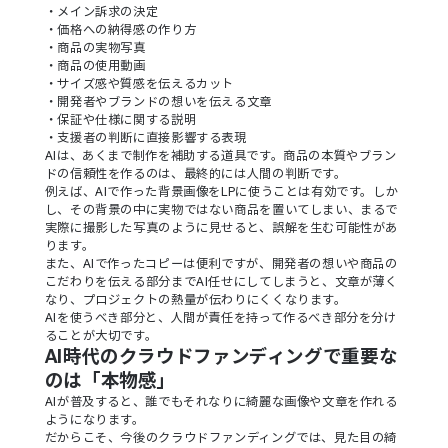
・メイン訴求の決定
・価格への納得感の作り方
・商品の実物写真
・商品の使用動画
・サイズ感や質感を伝えるカット
・開発者やブランドの想いを伝える文章
・保証や仕様に関する説明
・支援者の判断に直接影響する表現
AIは、あくまで制作を補助する道具です。商品の本質やブラン
ドの信頼性を作るのは、最終的には人間の判断です。
例えば、AIで作った背景画像をLPに使うことは有効です。しか
し、その背景の中に実物ではない商品を置いてしまい、まるで
実際に撮影した写真のように見せると、誤解を生む可能性があ
ります。
また、AIで作ったコピーは便利ですが、開発者の想いや商品の
こだわりを伝える部分までAI任せにしてしまうと、文章が薄く
なり、プロジェクトの熱量が伝わりにくくなります。
AIを使うべき部分と、人間が責任を持って作るべき部分を分け
ることが大切です。
AI時代のクラウドファンディングで重要な
のは「本物感」
AIが普及すると、誰でもそれなりに綺麗な画像や文章を作れる
ようになります。
だからこそ、今後のクラウドファンディングでは、見た目の綺