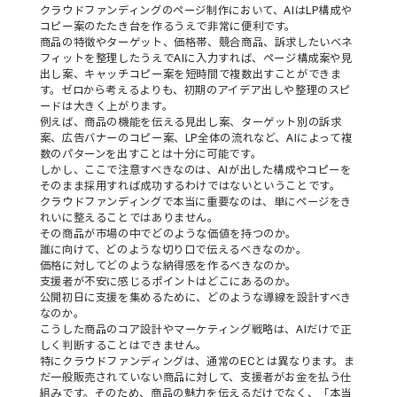
クラウドファンディングのページ制作において、AIはLP構成や
コピー案のたたき台を作るうえで非常に便利です。
商品の特徴やターゲット、価格帯、競合商品、訴求したいベネ
フィットを整理したうえでAIに入力すれば、ページ構成案や見
出し案、キャッチコピー案を短時間で複数出すことができま
す。ゼロから考えるよりも、初期のアイデア出しや整理のスピ
ードは大きく上がります。
例えば、商品の機能を伝える見出し案、ターゲット別の訴求
案、広告バナーのコピー案、LP全体の流れなど、AIによって複
数のパターンを出すことは十分に可能です。
しかし、ここで注意すべきなのは、AIが出した構成やコピーを
そのまま採用すれば成功するわけではないということです。
クラウドファンディングで本当に重要なのは、単にページをき
れいに整えることではありません。
その商品が市場の中でどのような価値を持つのか。
誰に向けて、どのような切り口で伝えるべきなのか。
価格に対してどのような納得感を作るべきなのか。
支援者が不安に感じるポイントはどこにあるのか。
公開初日に支援を集めるために、どのような導線を設計すべき
なのか。
こうした商品のコア設計やマーケティング戦略は、AIだけで正
しく判断することはできません。
特にクラウドファンディングは、通常のECとは異なります。ま
だ一般販売されていない商品に対して、支援者がお金を払う仕
組みです。そのため、商品の魅力を伝えるだけでなく、「本当