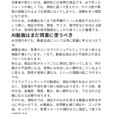
支援者が見たいのは、最終的には実際の商品です。AIで作った
イメージが美しくても、実物と違って見えたり、サイズ感や質
感が誤解されるような表現になってしまうと、信頼を失う原因
になります。
そのため、AI画像はあくまで世界観やシーンを補足するものと
して使い、商品の形状、質感、サイズ、操作性などを伝える部
分では、実物写真や実写動画をしっかり使うことが重要です。
AI動画はまだ慎重に使うべき
AI活用の中でも、動画生成については特に慎重に考えるべきで
す。
画像生成は、背景やコンセプトビジュアルとしてうまく使える
場面が増えています。一方で、動画生成はまだ不自然さが目立
つケースもあります。
例えば、商品の形がカットごとに微妙に変わってしまう、手の
動きが不自然になる、実際には存在しない動作をしているよう
に見える、質感が実物と異なる、といった問題が起こりやすい
です。
クラウドファンディングの動画は、商品の魅力を伝えるだけで
なく、支援者の不安を取り除く役割もあります。サイズ感、操
作方法、装着感、質感、動き、使い勝手などを、できるだけ正
確に伝える必要があります。
そのため、現時点では、商品そのものを見せる動画は実写を中
心に作るべきです。AI動画は、世界観を補う演出や、コンテ作
成、モックアップ、背景イメージの検討などに限定して使う方