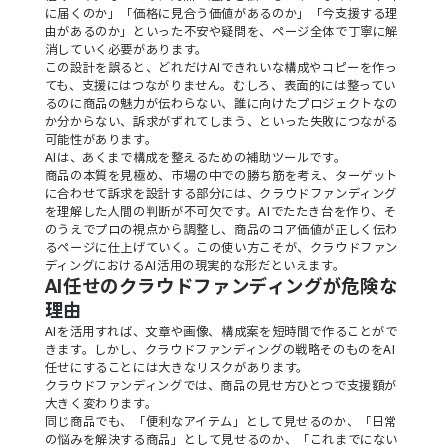
に届くのか」「価格に見合う価値があるのか」「今支援する理
由があるのか」といった不安や疑問を、ページ全体で丁寧に解
消していく必要があります。
この設計を誤ると、どれだけAIできれいな構成やコピーを作っ
ても、支援にはつながりません。むしろ、表面的には整ってい
るのに商品の魅力が伝わらない、誰に向けたプロジェクトなの
か分からない、訴求がずれてしまう、といった失敗につながる
可能性があります。
AIは、あくまで構成を整えるための補助ツールです。
商品の本質を見極め、市場の中での勝ち筋を考え、ターゲット
に合わせて訴求を設計する部分には、クラウドファンディング
を理解した人間の判断が不可欠です。AIでたたき台を作り、そ
のうえでプロの視点から調整し、商品のコア価値が正しく伝わ
るページに仕上げていく。この使い方こそが、クラウドファン
ディングにおけるAI活用の現実的な形だといえます。
AI任せのクラウドファンディングが危険な
理由
AIを活用すれば、文章や画像、構成案を短時間で作ることがで
きます。しかし、クラウドファンディングの戦略そのものをAI
任せにすることには大きなリスクがあります。
クラウドファンディングでは、商品の見せ方ひとつで支援額が
大きく変わります。
同じ商品でも、「便利なアイテム」として見せるのか、「日常
の悩みを解決する商品」として見せるのか、「これまでにない