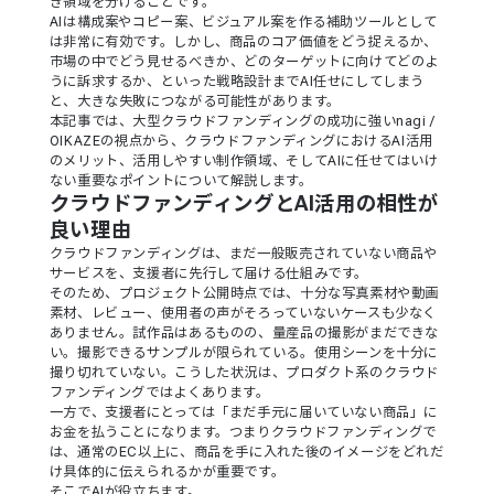
き領域を分けることです。
AIは構成案やコピー案、ビジュアル案を作る補助ツールとして
は非常に有効です。しかし、商品のコア価値をどう捉えるか、
市場の中でどう見せるべきか、どのターゲットに向けてどのよ
うに訴求するか、といった戦略設計までAI任せにしてしまう
と、大きな失敗につながる可能性があります。
本記事では、大型クラウドファンディングの成功に強いnagi /
OIKAZEの視点から、クラウドファンディングにおけるAI活用
のメリット、活用しやすい制作領域、そしてAIに任せてはいけ
ない重要なポイントについて解説します。
クラウドファンディングとAI活用の相性が
良い理由
クラウドファンディングは、まだ一般販売されていない商品や
サービスを、支援者に先行して届ける仕組みです。
そのため、プロジェクト公開時点では、十分な写真素材や動画
素材、レビュー、使用者の声がそろっていないケースも少なく
ありません。試作品はあるものの、量産品の撮影がまだできな
い。撮影できるサンプルが限られている。使用シーンを十分に
撮り切れていない。こうした状況は、プロダクト系のクラウド
ファンディングではよくあります。
一方で、支援者にとっては「まだ手元に届いていない商品」に
お金を払うことになります。つまりクラウドファンディングで
は、通常のEC以上に、商品を手に入れた後のイメージをどれだ
け具体的に伝えられるかが重要です。
そこでAIが役立ちます。