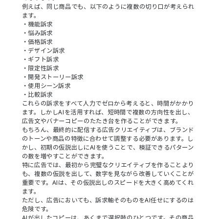
例えば、同じ商品でも、以下のように複数の切り口が考えられ
ます。
・機能訴求
・悩み訴求
・価格訴求
・デザイン訴求
・ギフト訴求
・限定性訴求
・開発ストーリー訴求
・使用シーン訴求
・比較訴求
これらの訴求をすべて人力でゼロから考えると、時間がかかり
ます。しかしAIを活用すれば、短時間で複数の方向性を出し、
広告文やバナーコピーのたたき台を作ることができます。
もちろん、最終的に配信する広告クリエイティブは、ブランド
のトーンや商品の特徴に合わせて調整する必要があります。し
かし、初期の仮説出しにAIを使うことで、検証できるパターン
の数を増やすことができます。
特に広告では、最初から完璧なクリエイティブを作ることより
も、複数の仮説を出して、数字を見ながら改善していくことが
重要です。AIは、その仮説出しのスピードを大きく高めてくれ
ます。
ただし、広告においても、訴求軸そのものをAI任せにするのは
危険です。
AIが出したコピーは、あくまで選択肢のひとつです。その商品