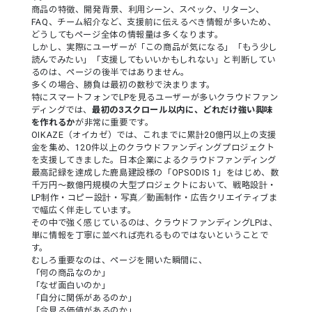
商品の特徴、開発背景、利用シーン、スペック、リターン、
FAQ、チーム紹介など、支援前に伝えるべき情報が多いため、
どうしてもページ全体の情報量は多くなります。
しかし、実際にユーザーが「この商品が気になる」「もう少し
読んでみたい」「支援してもいいかもしれない」と判断してい
るのは、ページの後半ではありません。
多くの場合、勝負は最初の数秒で決まります。
特にスマートフォンでLPを見るユーザーが多いクラウドファン
ディングでは、
最初の3スクロール以内に、どれだけ強い興味
を作れるか
が非常に重要です。
OIKAZE（オイカゼ）では、これまでに累計20億円以上の支援
金を集め、120件以上のクラウドファンディングプロジェクト
を支援してきました。日本企業によるクラウドファンディング
最高記録を達成した鹿島建設様の「OPSODIS 1」をはじめ、数
千万円〜数億円規模の大型プロジェクトにおいて、戦略設計・
LP制作・コピー設計・写真／動画制作・広告クリエイティブま
で幅広く伴走しています。
その中で強く感じているのは、クラウドファンディングLPは、
単に情報を丁寧に並べれば売れるものではないということで
す。
むしろ重要なのは、ページを開いた瞬間に、
「何の商品なのか」
「なぜ面白いのか」
「自分に関係があるのか」
「今見る価値があるのか」