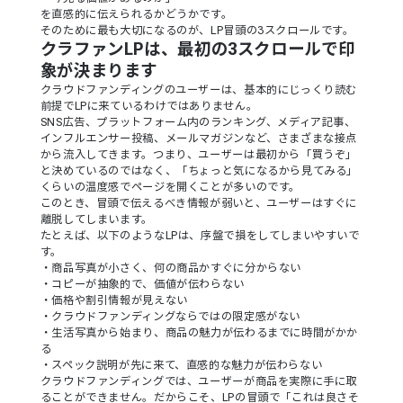
を直感的に伝えられるかどうかです。
そのために最も大切になるのが、LP冒頭の3スクロールです。
クラファンLPは、最初の3スクロールで印
象が決まります
クラウドファンディングのユーザーは、基本的にじっくり読む
前提でLPに来ているわけではありません。
SNS広告、プラットフォーム内のランキング、メディア記事、
インフルエンサー投稿、メールマガジンなど、さまざまな接点
から流入してきます。つまり、ユーザーは最初から「買うぞ」
と決めているのではなく、「ちょっと気になるから見てみる」
くらいの温度感でページを開くことが多いのです。
このとき、冒頭で伝えるべき情報が弱いと、ユーザーはすぐに
離脱してしまいます。
たとえば、以下のようなLPは、序盤で損をしてしまいやすいで
す。
・商品写真が小さく、何の商品かすぐに分からない
・コピーが抽象的で、価値が伝わらない
・価格や割引情報が見えない
・クラウドファンディングならではの限定感がない
・生活写真から始まり、商品の魅力が伝わるまでに時間がかか
る
・スペック説明が先に来て、直感的な魅力が伝わらない
クラウドファンディングでは、ユーザーが商品を実際に手に取
ることができません。だからこそ、LPの冒頭で「これは良さそ