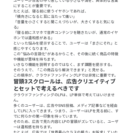
ユーザーが日常の中で感じている小さな不満を、具体的な言葉
にすることが重要です。
たとえば、寝る前に使うイヤホンであれば、
「横向きになると耳に当たって痛い」
「音量を小さくすると聞こえづらいが、大きくすると気にな
る」
「寝る前にスマホで音声コンテンツを聴きたいが、通常のイヤ
ホンでは違和感がある」
といった悩みを提示することで、ユーザーは「まさにそれ」と
感じやすくなります。
この“悩みの言語化”があるからこそ、その後に続く商品の特徴
や機能が意味を持ちます。
いきなり機能を説明するのではなく、まず課題を提示する。
そのうえで、「この商品なら解決できます」と見せる。
この順序が、クラウドファンディングLPでは非常に重要です。
冒頭3スクロールは、広告クリエイティブ
とセットで考えるべきです
クラウドファンディングのLPは、LP単体で考えてはいけませ
ん。
多くのユーザーは、広告やSNS投稿、メディア記事などを経由
してLPに入ってきます。つまり、ユーザーはLPを見る前に、す
でに何らかの第一印象を持っています。
そのため、広告で見た内容とLPの冒頭がズレていると、ユーザ
ーは違和感を持ちます。
たとえば、広告では「世界最小クラスの軽さ」を訴求していた