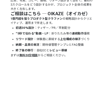
広告、写真、コピー、価格、リターン設計まで含めて、最初の
3スクロールをどう設計するかが、プロジェクト全体の成果を
大きく左右します。
ご相談はこちら ─ OIKAZE（オイカゼ）
1億円超を狙うプロダクト型クラファン
の戦略設計からクリエ
イティブ、運用まで伴走します。
初週30%設計
：ティザー／PR／早割配分
“5秒で伝わる”動画・LP
：折りたたみ等の
連続動作
重視
リワード設計
：体験差に直結する
上位構成の梯子
づくり
納期・品質の実況
：期待値管理テンプレとFAQ整備
終了後の移行
：自社ECと
レビュー導線
まずは
無料30分相談
からご相談ください。