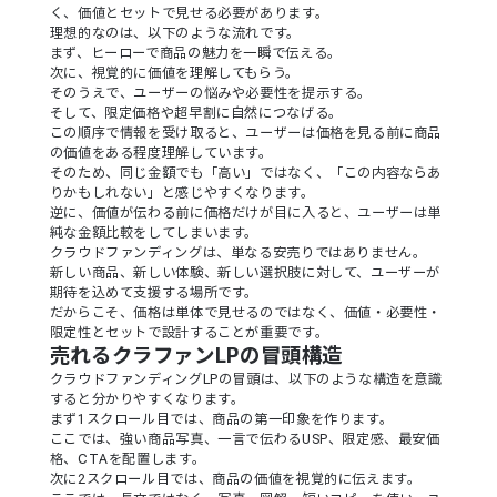
く、価値とセットで見せる必要があります。
理想的なのは、以下のような流れです。
まず、ヒーローで商品の魅力を一瞬で伝える。
次に、視覚的に価値を理解してもらう。
そのうえで、ユーザーの悩みや必要性を提示する。
そして、限定価格や超早割に自然につなげる。
この順序で情報を受け取ると、ユーザーは価格を見る前に商品
の価値をある程度理解しています。
そのため、同じ金額でも「高い」ではなく、「この内容ならあ
りかもしれない」と感じやすくなります。
逆に、価値が伝わる前に価格だけが目に入ると、ユーザーは単
純な金額比較をしてしまいます。
クラウドファンディングは、単なる安売りではありません。
新しい商品、新しい体験、新しい選択肢に対して、ユーザーが
期待を込めて支援する場所です。
だからこそ、価格は単体で見せるのではなく、価値・必要性・
限定性とセットで設計することが重要です。
売れるクラファンLPの冒頭構造
クラウドファンディングLPの冒頭は、以下のような構造を意識
すると分かりやすくなります。
まず1スクロール目では、商品の第一印象を作ります。
ここでは、強い商品写真、一言で伝わるUSP、限定感、最安価
格、CTAを配置します。
次に2スクロール目では、商品の価値を視覚的に伝えます。