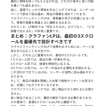
最初に興味を持ってもらえなければ、どれだけ後半に良い内容
を書いても届きません。
逆に、冒頭でしっかり興味を作ることができれば、ユーザーは
ページ下部まで読み進め、商品の理解を深めてくれます。
クラウドファンディングLPは、情報量の多さが武器になる一方
で、情報の順番を間違えると離脱を生みます。
だからこそ、LP制作では「何を入れるか」だけでなく、「どの
順番で伝えるか」が非常に重要です。
まとめ：クラファンLPは、最初の3スクロ
ールを最優先で設計すべきです
クラウドファンディングのLPで成果を出すためには、ページ全
体を作り込むことも大切です。
しかし、それ以上に重要なのが、最初の3スクロールです。
1スクロール目では、商品の第一印象を作る。
2スクロール目では、価値を視覚的に伝える。
3スクロール目では、ユーザーの悩みや必要性を言語化する。
この流れができているLPは、ユーザーが自然に読み進めやすく
なります。
そして、商品の価値を理解した状態で価格やリターンを見るた
め、支援につながりやすくなります。
クラウドファンディングでは、良い商品だから売れるとは限り
ません。
良い商品であることが、最初の数秒で伝わる必要があります。
その意味で、冒頭3スクロールはLPの心臓部です。