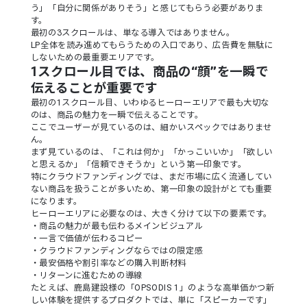
う」「自分に関係がありそう」と感じてもらう必要がありま
す。
最初の3スクロールは、単なる導入ではありません。
LP全体を読み進めてもらうための入口であり、広告費を無駄に
しないための最重要エリアです。
1スクロール目では、商品の“顔”を一瞬で
伝えることが重要です
最初の1スクロール目、いわゆるヒーローエリアで最も大切な
のは、商品の魅力を一瞬で伝えることです。
ここでユーザーが見ているのは、細かいスペックではありませ
ん。
まず見ているのは、「これは何か」「かっこいいか」「欲しい
と思えるか」「信頼できそうか」という第一印象です。
特にクラウドファンディングでは、まだ市場に広く流通してい
ない商品を扱うことが多いため、第一印象の設計がとても重要
になります。
ヒーローエリアに必要なのは、大きく分けて以下の要素です。
・商品の魅力が最も伝わるメインビジュアル
・一言で価値が伝わるコピー
・クラウドファンディングならではの限定感
・最安価格や割引率などの購入判断材料
・リターンに進むための導線
たとえば、鹿島建設様の「OPSODIS 1」のような高単価かつ新
しい体験を提供するプロダクトでは、単に「スピーカーです」