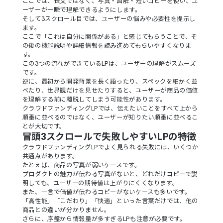
ここでは、長文ではなく、写真・図解・短いコピーを使い、ユ
ーザーが一瞬で理解できるようにします。
そして3スクロール目では、ユーザーの悩みや必要性を提示し
ます。
ここで「これは自分に関係がある」と感じてもらうことで、そ
の後の機能説明や詳細情報を読み進めてもらいやすくなりま
す。
この3つの流れができているLPは、ユーザーの理解がスムーズ
です。
逆に、最初から開発背景を長く語ったり、スペックを細かく並
べたり、世界観だけを見せたりすると、ユーザーが商品の価値
を理解する前に離脱してしまう可能性があります。
クラウドファンディングLPでは、伝えたいことをすべて上から
順番に並べるのではなく、ユーザーが知りたい順番に並べるこ
とが大切です。
冒頭3スクロールで失敗しやすいLPの特徴
クラウドファンディングLPでよく見られる失敗には、いくつか
共通点があります。
たとえば、商品の写真が弱いケースです。
プロダクトの魅力が伝わる写真がないと、どれだけコピーで説
明しても、ユーザーの期待値は上がりにくくなります。
また、一言で価値が伝わるコピーがないケースも多いです。
「高性能」「こだわり」「快適」といった言葉だけでは、他の
商品との違いが分かりません。
さらに、序盤から情報量が多すぎるLPも注意が必要です。