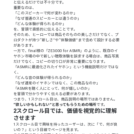
と伝えるだけでは不十分です。
重要なのは、
「このスピーカーで何が変わるのか」
「なぜ普通のスピーカーとは違うのか」
「どんな体験が得られるのか」
を、冒頭で直感的に伝えることです。
そのため、ヒーローでは商品そのものの美しさだけでなく、プ
ロダクトが持つ“新しさ”や“体験価値”まで含めて設計する必要
があります。
一方で、final様の「ZE3000 for ASMR」のように、既存のイ
ヤホン市場の中で新しい聴取体験を訴求する場合は、商品写真
だけでなく、コピーの切り口が非常に重要になります。
「ASMRに最適化されたイヤホン」という機能説明だけではな
く、
「どんな音の体験が得られるのか」
「なぜ通常のイヤホンではなく、この商品なのか」
「ASMRを聴く人にとって、何が嬉しいのか」
を冒頭で分かりやすく伝える必要があります。
つまり、1スクロール目は、商品説明の場所ではありません。
“欲しいかもしれない”と思ってもらうための場所
です。
2スクロール目では、価値を視覚的に理解
させます
1スクロール目で興味を持ったユーザーは、次に「で、何が良
いの？」という目線でページを見ます。