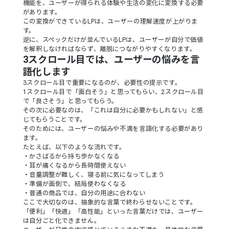
機能を、ユーザーが得られる体験や生活の変化に変換する必要
があります。
この変換ができているLPは、ユーザーの理解速度が上がりま
す。
逆に、スペックだけが並んでいるLPは、ユーザーが自分で価値
を解釈しなければならず、離脱につながりやすくなります。
3スクロール目では、ユーザーの悩みを言
語化します
3スクロール目で重要になるのが、必要性の提示です。
1スクロール目で「面白そう」と思ってもらい、2スクロール目
で「良さそう」と思ってもらう。
その次に必要なのは、「これは自分に必要かもしれない」と感
じてもらうことです。
そのためには、ユーザーの悩みや不満を言語化する必要があり
ます。
たとえば、以下のような流れです。
・かさばるから持ち歩かなくなる
・耳が痛くなるから長時間使えない
・音量調整が難しく、寝る前に気になってしまう
・準備が面倒で、結局使わなくなる
・普通の商品では、自分の用途に合わない
ここで大切なのは、抽象的な言葉で終わらせないことです。
「便利」「快適」「高性能」といった言葉だけでは、ユーザー
は自分ごと化できません。