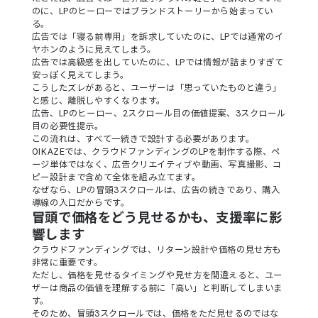
のに、LPのヒーローではブランドストーリーから始まってい
る。
広告では「寝る前専用」を訴求していたのに、LPでは通常のイ
ヤホンのように見えてしまう。
広告では高級感を出していたのに、LPでは情報が詰まりすぎて
安っぽく見えてしまう。
こうしたズレがあると、ユーザーは「思っていたものと違う」
と感じ、離脱しやすくなります。
広告、LPのヒーロー、2スクロール目の価値提案、3スクロール
目の必要性提示。
この流れは、すべて一続きで設計する必要があります。
OIKAZEでは、クラウドファンディングのLPを制作する際、ペ
ージ単体ではなく、広告クリエイティブや動画、写真撮影、コ
ピー設計まで含めて全体を組み立てます。
なぜなら、LPの冒頭3スクロールは、広告の続きであり、購入
導線の入口だからです。
冒頭で価格をどう見せるかも、支援率に影
響します
クラウドファンディングでは、リターン設計や価格の見せ方も
非常に重要です。
ただし、価格を見せるタイミングや見せ方を間違えると、ユー
ザーは商品の価値を理解する前に「高い」と判断してしまいま
す。
そのため、冒頭3スクロールでは、価格をただ見せるのではな