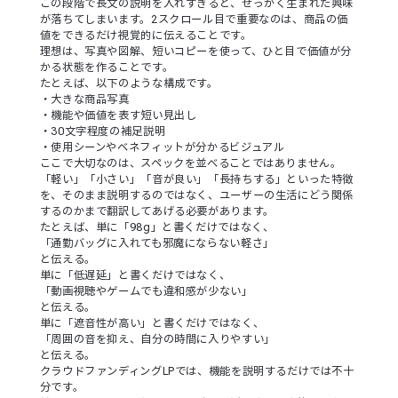
この段階で長文の説明を入れすぎると、せっかく生まれた興味
が落ちてしまいます。2スクロール目で重要なのは、商品の価
値をできるだけ視覚的に伝えることです。
理想は、写真や図解、短いコピーを使って、ひと目で価値が分
かる状態を作ることです。
たとえば、以下のような構成です。
・大きな商品写真
・機能や価値を表す短い見出し
・30文字程度の補足説明
・使用シーンやベネフィットが分かるビジュアル
ここで大切なのは、スペックを並べることではありません。
「軽い」「小さい」「音が良い」「長持ちする」といった特徴
を、そのまま説明するのではなく、ユーザーの生活にどう関係
するのかまで翻訳してあげる必要があります。
たとえば、単に「98g」と書くだけではなく、
「通勤バッグに入れても邪魔にならない軽さ」
と伝える。
単に「低遅延」と書くだけではなく、
「動画視聴やゲームでも違和感が少ない」
と伝える。
単に「遮音性が高い」と書くだけではなく、
「周囲の音を抑え、自分の時間に入りやすい」
と伝える。
クラウドファンディングLPでは、機能を説明するだけでは不十
分です。