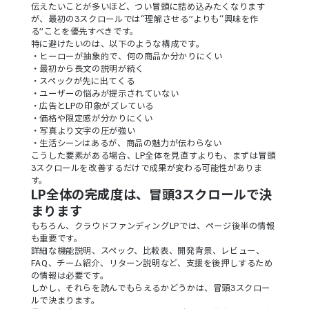
伝えたいことが多いほど、つい冒頭に詰め込みたくなります
が、最初の3スクロールでは“理解させる”よりも“興味を作
る”ことを優先すべきです。
特に避けたいのは、以下のような構成です。
・ヒーローが抽象的で、何の商品か分かりにくい
・最初から長文の説明が続く
・スペックが先に出てくる
・ユーザーの悩みが提示されていない
・広告とLPの印象がズレている
・価格や限定感が分かりにくい
・写真より文字の圧が強い
・生活シーンはあるが、商品の魅力が伝わらない
こうした要素がある場合、LP全体を見直すよりも、まずは冒頭
3スクロールを改善するだけで成果が変わる可能性がありま
す。
LP全体の完成度は、冒頭3スクロールで決
まります
もちろん、クラウドファンディングLPでは、ページ後半の情報
も重要です。
詳細な機能説明、スペック、比較表、開発背景、レビュー、
FAQ、チーム紹介、リターン説明など、支援を後押しするため
の情報は必要です。
しかし、それらを読んでもらえるかどうかは、冒頭3スクロー
ルで決まります。