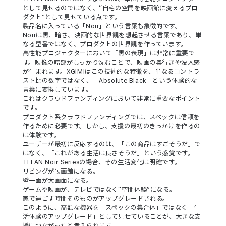
として見せるのではなく、“自宅の空間を映画館に変えるプロ
ダクト”として見せている点です。
製品名に入っている「Noir」という言葉も象徴的です。
Noirは黒、暗さ、映画的な世界観を想起させる言葉であり、単
なる型番ではなく、プロダクトの世界観を作っています。
高性能プロジェクターにおいて「黒の表現」は非常に重要で
す。映像の暗部がしっかり沈むことで、映画の奥行きや没入感
が生まれます。XGIMIはこの技術的な特徴を、単なるコントラ
スト比の数字ではなく、「Absolute Black」という体験的な
言葉に変換しています。
これはクラウドファンディングにおいて非常に重要なポイント
です。
プロダクト系クラウドファンディングでは、スペックは信頼を
作るために必要です。しかし、支援の最初のきっかけを作るの
は体験です。
ユーザーが最初に反応するのは、「この商品はすごそうだ」で
はなく、「これがある生活は良さそうだ」という感覚です。
TITAN Noir Seriesの場合、その生活変化は明確です。
リビングが映画館になる。
壁一面が大画面になる。
ゲームや映画が、テレビではなく“空間体験”になる。
家で過ごす時間そのものがアップグレードされる。
このように、高額な機器を「スペックの集合体」ではなく「生
活体験のアップグレード」として見せていることが、大きな支