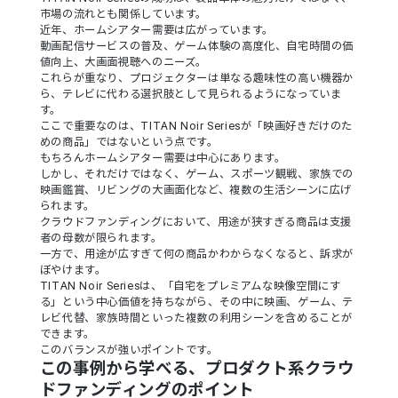
市場の流れとも関係しています。
近年、ホームシアター需要は広がっています。
動画配信サービスの普及、ゲーム体験の高度化、自宅時間の価
値向上、大画面視聴へのニーズ。
これらが重なり、プロジェクターは単なる趣味性の高い機器か
ら、テレビに代わる選択肢として見られるようになっていま
す。
ここで重要なのは、TITAN Noir Seriesが「映画好きだけのた
めの商品」ではないという点です。
もちろんホームシアター需要は中心にあります。
しかし、それだけではなく、ゲーム、スポーツ観戦、家族での
映画鑑賞、リビングの大画面化など、複数の生活シーンに広げ
られます。
クラウドファンディングにおいて、用途が狭すぎる商品は支援
者の母数が限られます。
一方で、用途が広すぎて何の商品かわからなくなると、訴求が
ぼやけます。
TITAN Noir Seriesは、「自宅をプレミアムな映像空間にす
る」という中心価値を持ちながら、その中に映画、ゲーム、テ
レビ代替、家族時間といった複数の利用シーンを含めることが
できます。
このバランスが強いポイントです。
この事例から学べる、プロダクト系クラウ
ドファンディングのポイント