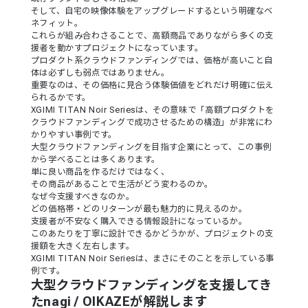
そして、自宅の映像体験をアップグレードするという明確なベ
ネフィット。
これらが組み合わさることで、高額商品でありながら多くの支
援者を動かすプロジェクトになっています。
プロダクト系クラウドファンディングでは、価格が高いこと自
体は必ずしも弱点ではありません。
重要なのは、その価格に見合う体験価値をどれだけ明確に伝え
られるかです。
XGIMI TITAN Noir Seriesは、その意味で「高額プロダクトを
クラウドファンディングで成功させるための構造」が非常にわ
かりやすい事例です。
大型クラウドファンディングを目指す企業にとって、この事例
から学べることは多くあります。
単に良い商品を作るだけではなく、
その商品があることで生活がどう変わるのか。
なぜ今支援すべきなのか。
どの価格帯・どのリターンが最も魅力的に見えるのか。
支援者が不安なく購入できる情報設計になっているか。
このあたりを丁寧に設計できるかどうかが、プロジェクトの支
援額を大きく左右します。
XGIMI TITAN Noir Seriesは、まさにそのことを示している事
例です。
大型クラウドファンディングを支援してき
たnagi / OIKAZEが解説します