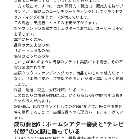
支援者と一緒に作る」という色が強くありました。
一方で現在は、すでに一定の開発力・製造力・販売力を持つブ
ランドが、新製品のローンチマーケティングとしてクラウドフ
ァンディングを使うケースが増えています。
この場合、支援者にとっての不安が下がります。
無名ブランドの高額プロジェクターであれば、ユーザーは不安
を感じます。
本当に届くのか。
品質は大丈夫なのか。
サポートはあるのか。
保証はどうなるのか。
しかしXGIMIのように既存のブランド実績がある場合、その不
安は軽減されます。
高額クラウドファンディングでは、商品そのものの魅力だけで
なく、「本当に安心して支援できるか」が購入率に大きく影響
します。
保証、配送、税金、対応地域、サポート。
このあたりの情報が曖昧だと、いくら商品が魅力的でも支援を
ためらう人が出ます。
XGIMIは、既存ブランドとしての信頼に加えて、FAQや価格条
件を整理することで、高額支援への心理的ハードルを下げてい
ます。
成功要因6：ホームシアター需要と“テレビ
代替”の文脈に乗っている
TITAN Noir Seriesの成功は、製品単体の魅力だけではなく、