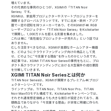
増えています。
その代表的な事例のひとつが、XGIMIの「TITAN Noir
Series」です。
XGIMIは、家庭用プロジェクターやスマートプロジェクターを
展開するグローバルブランドです。すでに北米・欧州・アジア
圏で一定の認知を持つメーカーであり、そのXGIMIが4K RGB
レーザープロジェクター「TITAN Noir Series」をKickstarter
で展開し、1,000万ドルを超える支援を集めました。
これは単に「高性能なプロジェクターが売れた」という話では
ありません。
むしろ注目すべきなのは、XGIMIが高額なホームシアター機器
を、どのようにクラウドファンディング向けの商品として見
せ、どのように“今支援する理由”を作ったのかという点です。
本記事では、XGIMI TITAN Noir Seriesの事例をもとに、プロ
ダクト系クラウドファンディングにおける大型案件の成功要因
を分解していきます。
XGIMI TITAN Noir Seriesとは何か
TITAN Noir Seriesは、XGIMIが展開するプレミアム4Kプロジ
ェクターシリーズです。
ラインナップは、TITAN Noir、TITAN Noir Pro、TITAN
Noir Maxの3モデル構成です。Kickstarterキャンペーンでは、
それぞれ通常想定価格よりも大きな割引が設定されており、高
額商品でありながら「今支援する理由」が非常に明確に作られ
ていました。