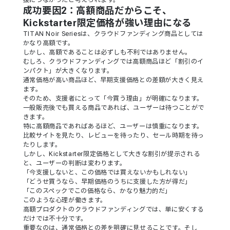
援につながったと考えられます。
成功要因2：高額商品だからこそ、
Kickstarter限定価格が強い理由になる
TITAN Noir Seriesは、クラウドファンディング商品としては
かなり高額です。
しかし、高額であることは必ずしも不利ではありません。
むしろ、クラウドファンディングでは高額商品ほど「割引のイ
ンパクト」が大きくなります。
通常価格が高い商品ほど、早期支援価格との差額が大きく見え
ます。
そのため、支援者にとって「今買う理由」が明確になります。
一般販売後でも買える商品であれば、ユーザーは待つことがで
きます。
特に高額商品であればあるほど、ユーザーは慎重になります。
比較サイトを見たり、レビューを待ったり、セール時期を待っ
たりします。
しかし、Kickstarter限定価格として大きな割引が提示される
と、ユーザーの判断は変わります。
「今支援しないと、この価格では買えないかもしれない」
「どうせ買うなら、早期価格のうちに支援した方が得だ」
「このスペックでこの価格なら、かなり魅力的だ」
このような心理が働きます。
高額プロダクトのクラウドファンディングでは、単に安くする
だけでは不十分です。
重要なのは、通常価格との差を明確に見せることです。そし