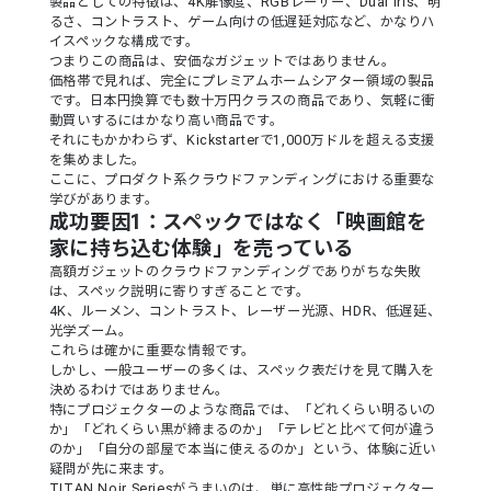
製品としての特徴は、4K解像度、RGBレーザー、Dual Iris、明
るさ、コントラスト、ゲーム向けの低遅延対応など、かなりハ
イスペックな構成です。
つまりこの商品は、安価なガジェットではありません。
価格帯で見れば、完全にプレミアムホームシアター領域の製品
です。日本円換算でも数十万円クラスの商品であり、気軽に衝
動買いするにはかなり高い商品です。
それにもかかわらず、Kickstarterで1,000万ドルを超える支援
を集めました。
ここに、プロダクト系クラウドファンディングにおける重要な
学びがあります。
成功要因1：スペックではなく「映画館を
家に持ち込む体験」を売っている
高額ガジェットのクラウドファンディングでありがちな失敗
は、スペック説明に寄りすぎることです。
4K、ルーメン、コントラスト、レーザー光源、HDR、低遅延、
光学ズーム。
これらは確かに重要な情報です。
しかし、一般ユーザーの多くは、スペック表だけを見て購入を
決めるわけではありません。
特にプロジェクターのような商品では、「どれくらい明るいの
か」「どれくらい黒が締まるのか」「テレビと比べて何が違う
のか」「自分の部屋で本当に使えるのか」という、体験に近い
疑問が先に来ます。
TITAN Noir Seriesがうまいのは、単に高性能プロジェクター