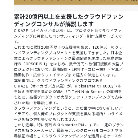
累計20億円以上を支援したクラウドファン
ディングコンサルが解説します
OIKAZE（オイカゼ／追い風）は、プロダクト系クラウドファ
ンディングに特化したコンサルティング・制作支援サービスで
す。
これまでに累計20億円以上の支援金を集め、120件以上のクラ
ウドファンディングプロジェクトを支援してきました。日本企
業によるクラウドファンディング最高記録を達成した鹿島建設
様の「OPSODIS 1」をはじめ、数千万円〜数億円規模の大型プ
ロジェクトにおいて、戦略設計・LP制作・コピー設計・写真／
動画制作・広告クリエイティブまで幅広く伴走しています。
本記事では、クラウドファンディングのプロである
OIKAZE（オイカゼ／追い風）が、Kickstarterで1,000万ドル
を超える支援を集めたXGIMI「TITAN Noir Series」の事例を
もとに、高額プロダクトが大型クラウドファンディングで支持
された理由を解説します。
クラウドファンディングというと、まだ世の中にない新しいア
イデアや、個人発のプロダクトが支援を集める場所というイメ
ージを持つ方も多いかもしれません。
しかし近年、特に海外のKickstarterでは、すでに一定のブラン
ド力を持つメーカーが、最新モデルのグローバルローンチや市
場検証の場としてクラウドファンディングを活用するケースが