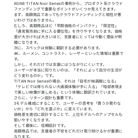
XGIMI TITAN Noir Seriesの事例から、プロダクト系クラウド
ファンディングで重要なポイントがいくつか見えてきます。
まず、高額商品であってもクラウドファンディングと相性が悪
いわけではありません。
むしろ、高額商品ほど「早期価格のインパクト」「限定性」
「通常販売前に手に入る優位性」を作りやすくなります。価格
差が大きければ大きいほど、支援者にとっては今動く理由が明
確になります。
次に、スペックは体験に翻訳する必要があります。
4K、ルーメン、コントラスト、レーザーといった情報は重要で
す。
しかし、それだけでは支援にはつながりにくいです。
ユーザーが本当に知りたいのは、「それによって自分の生活が
どう変わるのか」です。
TITAN Noir Seriesの場合、それは「自宅が映画館になる」
「テレビでは得られない大画面体験が手に入る」「暗部表現ま
で美しい映像が楽しめる」という体験に翻訳されています。
さらに、リターン設計も重要です。
3モデル構成にすることで、ユーザーの思考を「買うか買わな
いか」から「どれを選ぶか」に変えています。
価格差を適切に設計することで、上位モデルへのアップセルも
狙いやすくなります。
そして最後に、信頼設計です。
高額商品では、支援者の不安をどれだけ取り除けるかが重要に
なります。