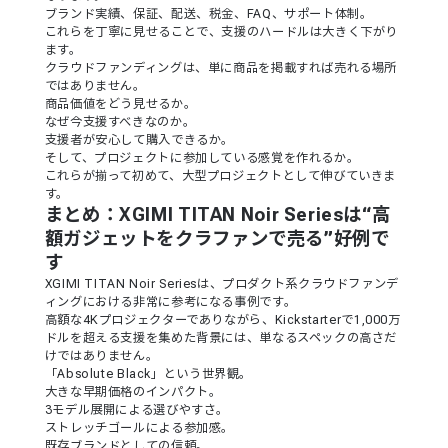
ブランド実績、保証、配送、税金、FAQ、サポート体制。
これらを丁寧に見せることで、支援のハードルは大きく下がり
ます。
クラウドファンディングは、単に商品を掲載すれば売れる場所
ではありません。
商品価値をどう見せるか。
なぜ今支援すべきなのか。
支援者が安心して購入できるか。
そして、プロジェクトに参加している感覚を作れるか。
これらが揃って初めて、大型プロジェクトとして伸びていきま
す。
まとめ：XGIMI TITAN Noir Seriesは“高
額ガジェットをクラファンで売る”好例で
す
XGIMI TITAN Noir Seriesは、プロダクト系クラウドファンデ
ィングにおける非常に参考になる事例です。
高額な4Kプロジェクターでありながら、Kickstarterで1,000万
ドルを超える支援を集めた背景には、単なるスペックの高さだ
けではありません。
「Absolute Black」という世界観。
大きな早期価格のインパクト。
3モデル展開による選びやすさ。
ストレッチゴールによる参加感。
既存ブランドとしての信頼。