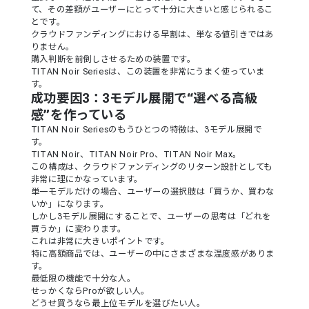
て、その差額がユーザーにとって十分に大きいと感じられるこ
とです。
クラウドファンディングにおける早割は、単なる値引きではあ
りません。
購入判断を前倒しさせるための装置です。
TITAN Noir Seriesは、この装置を非常にうまく使っていま
す。
成功要因3：3モデル展開で“選べる高級
感”を作っている
TITAN Noir Seriesのもうひとつの特徴は、3モデル展開で
す。
TITAN Noir、TITAN Noir Pro、TITAN Noir Max。
この構成は、クラウドファンディングのリターン設計としても
非常に理にかなっています。
単一モデルだけの場合、ユーザーの選択肢は「買うか、買わな
いか」になります。
しかし3モデル展開にすることで、ユーザーの思考は「どれを
買うか」に変わります。
これは非常に大きいポイントです。
特に高額商品では、ユーザーの中にさまざまな温度感がありま
す。
最低限の機能で十分な人。
せっかくならProが欲しい人。
どうせ買うなら最上位モデルを選びたい人。