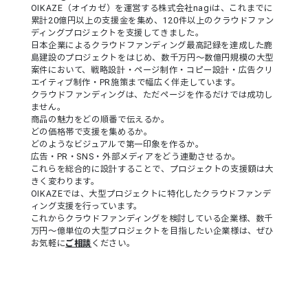
OIKAZE（オイカゼ）を運営する株式会社nagiは、これまでに
累計20億円以上の支援金を集め、120件以上のクラウドファン
ディングプロジェクトを支援してきました。
日本企業によるクラウドファンディング最高記録を達成した鹿
島建設のプロジェクトをはじめ、数千万円〜数億円規模の大型
案件において、戦略設計・ページ制作・コピー設計・広告クリ
エイティブ制作・PR施策まで幅広く伴走しています。
クラウドファンディングは、ただページを作るだけでは成功し
ません。
商品の魅力をどの順番で伝えるか。
どの価格帯で支援を集めるか。
どのようなビジュアルで第一印象を作るか。
広告・PR・SNS・外部メディアをどう連動させるか。
これらを総合的に設計することで、プロジェクトの支援額は大
きく変わります。
OIKAZEでは、大型プロジェクトに特化したクラウドファンデ
ィング支援を行っています。
これからクラウドファンディングを検討している企業様、数千
万円〜億単位の大型プロジェクトを目指したい企業様は、ぜひ
お気軽に
ご相談
ください。