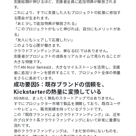
支援総額が伸びるほど、支援者全員に追加特典が解放されま
す。
これにより、すでに支援した人もプロジェクトの拡散に参加す
る理由が生まれます。
「あと少しで追加特典が解放される」
「このプロジェクトがもっと伸びれば、自分にもメリットがあ
る」
「友人にもシェアして応援したい」
このような心理が働きます。
クラウドファンディングは、単なるECではありません。
支援者がプロジェクトの成長をリアルタイムで見られることが
大きな特徴です。
TITAN Noir Seriesは、大きなマイルストーンを活用し、支援
者に追加リターンを提供することで、プロジェクト全体の熱量
をさらに高めています。
成功要因5：既存ブランドの信頼を、
Kickstarterの熱量に変換している
XGIMIは、まったく無名のスタートアップではありません。
すでにプロジェクター市場で製品を展開しており、既存ユーザ
ーやレビュー、販売実績を持っているブランドです。
この「既存ブランドによるクラウドファンディング」は、近年
のプロダクト系クラウドファンディングにおいて非常に重要な
流れです。
昔のクラウドファンディングは、「まだ世の中にないものを、