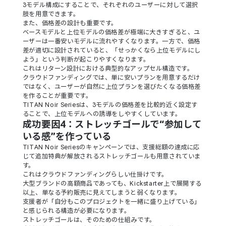
3モデル構成にすることで、それぞれのユーザーに対して選択
肢を用意できます。
また、価格差の設計も重要です。
ベースモデルと上位モデルの価格差が極端に大きすぎると、ユ
ーザーは一番安いモデルに流れやすくなります。一方で、価格
差が適切に設計されていると、「せっかくなら上位モデルにし
よう」という判断が起こりやすくなります。
これはリターン設計における典型的なアップセル構造です。
クラウドファンディングでは、単に安いプランを用意するだけ
ではなく、ユーザーが自然に上位プランを選びたくなる価格差
を作ることが重要です。
TITAN Noir Seriesは、3モデルの価格差を比較的近く設定す
ることで、上位モデルへの誘導をしやすくしています。
成功要因4：ストレッチゴールで“参加して
いる感”を作っている
TITAN Noir Seriesのキャンペーンでは、支援総額の達成に応
じて追加特典が解放されるストレッチゴールも用意されていま
す。
これはクラウドファンディングらしい仕掛けです。
大型ブランドの高額商品であっても、Kickstarter上で展開する
以上、単なる予約販売に見えてしまうと弱くなります。
支援者が「自分もこのプロジェクトを一緒に盛り上げている」
と感じられる構造が必要になります。
ストレッチゴールは、そのための仕組みです。