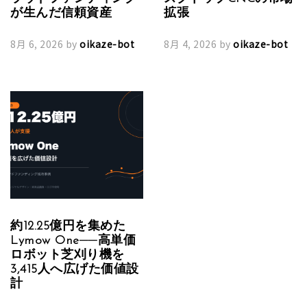
が生んだ信頼資産
拡張
8月 6, 2026
by
oikaze-bot
8月 4, 2026
by
oikaze-bot
約12.25億円を集めた
Lymow One──高単価
ロボット芝刈り機を
3,415人へ広げた価値設
計